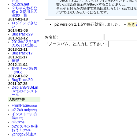
注意
   「Backすれば？」という話ですが別ウインドウ開かな
p2.2ch.net
   書いた場合画面全体がBackすることがあり…。

２ちゃんねる公
   そもそも何らかの操作で緊急回避しろという話ではな
式ｐ２使用上の
   バグではないかというはなしです。
注意/一覧
2014-01-18
ログインできな
p2 version 1.1.6で修正対応しました。 --
あき
い
2014-01-06
BugTrack/29
お名前:
2013-12-12
2013年12月10日
「ノースパム」と入力して下さい→
のﾒﾝﾃﾅﾝｽ以降…
2013-12-11
BugTrack/17
2013-11-17
練習
2012-11-04
動作サーバ報告
（NG）
2012-03-02
BugTrack/30
2011-07-25
DebianGNU/Lin
uxでのインスト
ール
人気の20件
FrontPage
(99281)
p2.2ch.net
(89273)
インストール方
法
(31859)
aki
(29556)
p2でスキンを使
おう！
(26745)
2chのp2関連ス