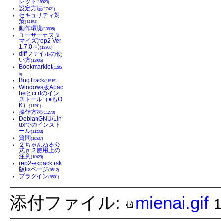
レッド
(18923)
設定方法
(17421)
セキュリティ対
策
(14154)
動作環境
(13805)
ユーザーカスタ
マイズ(rep2 Ver
1.7.0～)
(13366)
diffファイルの使
い方
(12905)
Bookmarklet
(1285
0)
BugTrack
(11515)
Windows版Apac
heとcurlのイン
ストール（●もO
K）
(11291)
操作方法
(11270)
DebianGNU/Lin
uxでのインスト
ール
(11203)
質問
(10537)
２ちゃんねる公
式ｐ２使用上の
注意
(10029)
rep2-expack rsk
版fixページ
(9512)
プラグイン
(8591)
添付ファイル:
mienai.gif