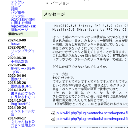
テンプレ
バージョン:
スキン
質問
バグ報告
メッセージ
リンク集
p2の仕様や開発
に関する情報
    MacOS10.3.6 Entropy-PHP-4.3.9 p2ex-04
rep2-expack rsk
   Mozilla/5.0 (Macintosh; U; PPC Mac OS 
版fixページ
最新の20件
   けっこう前のバージョンから症状があった気がします。1
2024-10-09
   書き込み前の、書きこみ＆クッキー確認時、本文が長
hocvn
   ～現在、荒らし対策でクッキーを設定していないと

2022-02-07
   書きこみできないようにしています。～

リンクプラグイ
   のあたりがザックリと消えてしまうことが有ります。

ン
   これは表示されないor隠れるのではなく、HTML自
2020-06-30
   （ブラウザの　フレームのソースを表示　で確認。）

不都合対策
2020-05-06
   どうにか修正できないものでしょうか。

動作サーバ報告
（OK）
   テスト方法

2020-04-04
   ﾗｳﾝｼﾞｸﾗｼｯｸで、

置換ワード
   てすとてすとてすとてすとてすとてすとてすとてすと
2015-05-26
   というのを30行書き込んで「書き込む」をクリック

置換画像URL
   書きこみ＆クッキー確認の画面で後半が切れた。

2014-10-23
   （そ　の　文　面　は　た　ん　な　る　テ　ス　ト
書き込めてるの
   スレ立てなどでテンプレが長い場合等同じ現象が起き
に反映されない
   普通に長文書いたりしても同じです。）

2014-10-10
    ↑何が問題かというと、このとき表示されるボタン
BugTrack/32
2014-09-24
インストール方
pukiwiki.php?plugin=attach&pcmd=open&f
法
2014-04-17
pukiwiki.php?plugin=attach&pcmd=open&f
２ちゃんねる公
式ｐ２使用上の