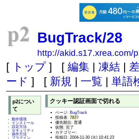
BugTrack/28
http://akid.s17.xrea.com
[
トップ
] [
編集
|
凍結
|
ード
] [
新規
|
一覧
|
単語
クッキー認証画面で切れる
p2につい
て
ページ:
BugTrack
投稿者:
783
?
動作環境
優先順位: 普通
インストール
設定方法
状態: 完了
セキュリティ
カテゴリー:
操作方法
投稿日: 2004-11-30 (火) 10:41:23
プラグイン