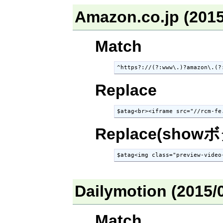
Amazon.co.jp (20
Match
^https?://(?:www\.)?amazon\.(?
Replace
$atag<br><iframe src="//rcm-fe
Replace(show
$atag<img class="preview-video
Dailymotion (2015
Match