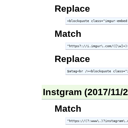
Replace
<blockquote class="imgur-embed
Match
^https?://i.imgur\.com/([\w]+)
Replace
$atag<br /><blockquote class="
Instgram (2017/11
Match
^https://(?:www\.)?instagram\.