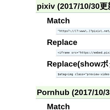
pixiv (2017/10/30
Match
^https?://(?:www\.)?pixiv\.net
Replace
<iframe src="https://embed.pix
Replace(show
$atag<img class="preview-video
Pornhub (2017/10
Match