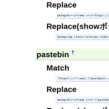
Replace
$atag<br><iframe src="https://
Replace(show
$atag<img class="preview-video
†
pastebin
Match
^https?://(?:www\.)?pastebin\.
Replace
$atag<br><iframe src="//pasteb