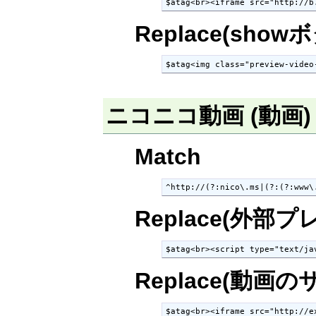
$atag<br><iframe src="http://b
Replace(show
$atag<img class="preview-video
ニコニコ動画 (動画
Match
^http://(?:nico\.ms|(?:(?:www\
Replace(外部
$atag<br><script type="text/ja
Replace(動
$atag<br><iframe src="http://e