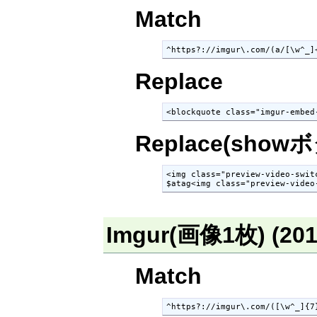
Match
^https?://imgur\.com/(a/[\w^_]
Replace
<blockquote class="imgur-embed
Replace(show
<img class="preview-video-swit
$atag<img class="preview-video
Imgur(画像1枚) (20
Match
^https?://imgur\.com/([\w^_]{7