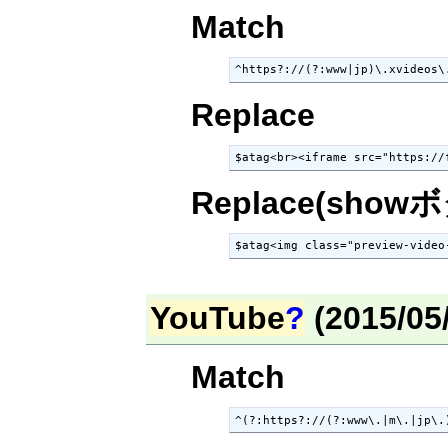
Match
^https?://(?:www|jp)\.xvideos\
Replace
$atag<br><iframe src="https://
Replace(show
$atag<img class="preview-video
YouTube
?
(2015/0
Match
^(?:https?://(?:www\.|m\.|jp\.