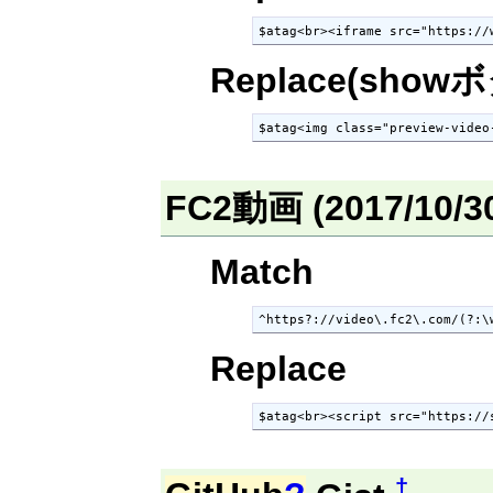
$atag<br><iframe src="https://
Replace(show
$atag<img class="preview-video
FC2動画 (2017/10/
Match
^https?://video\.fc2\.com/(?:\
Replace
$atag<br><script src="https://
†