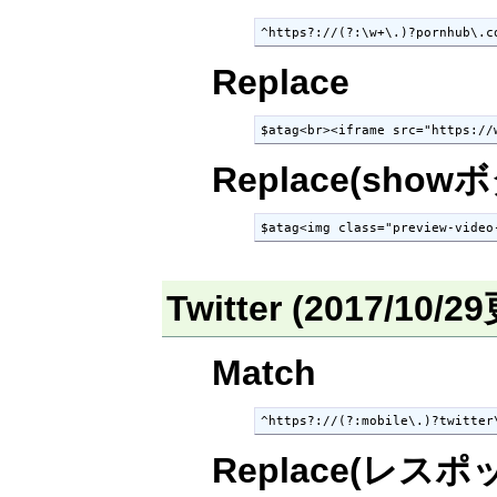
^https?://(?:\w+\.)?pornhub\.c
Replace
$atag<br><iframe src="https://
Replace(show
$atag<img class="preview-video
Twitter (2017/10/
Match
^https?://(?:mobile\.)?twitter
Replace(レ