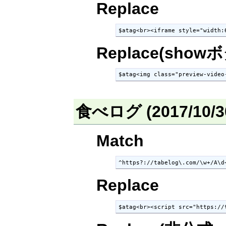
Replace
$atag<br><iframe style="width:
Replace(show
$atag<img class="preview-video
食べログ (2017/10/
Match
^https?://tabelog\.com/\w+/A\d
Replace
$atag<br><script src="https://