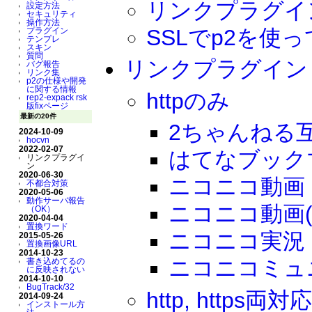
リンクプラグイ
設定方法
セキュリティ
操作方法
SSLでp2を
プラグイン
テンプレ
スキン
質問
リンクプラグイン
バグ報告
リンク集
p2の仕様や開発
に関する情報
httpのみ
rep2-expack rsk
版fixページ
最新の20件
2ちゃんねる
2024-10-09
hocvn
2022-02-07
はてなブックマー
リンクプラグイ
ン
2020-06-30
ニコニコ動画 
不都合対策
2020-05-06
動作サーバ報告
ニコニコ動画
（OK）
2020-04-04
置換ワード
ニコニコ実況
2015-05-26
置換画像URL
2014-10-23
ニコニコミュ
書き込めてるの
に反映されない
2014-10-10
BugTrack/32
http, https両対
2014-09-24
インストール方