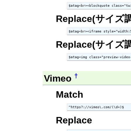
$atag<br><blockquote class="tw
Replace(サイ
$atag<br><iframe style="width:
Replace(サイ
$atag<img class="preview-video
†
Vimeo
Match
^https?://vimeo\.com/(\d+)$
Replace