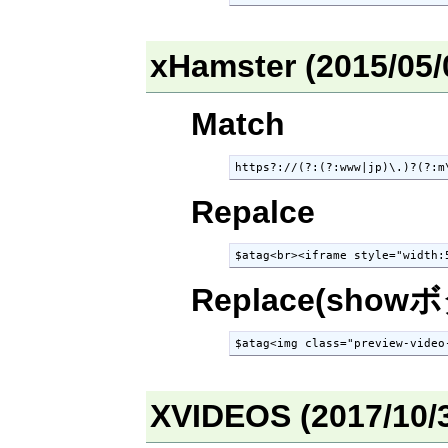
xHamster (2015/0
Match
https?://(?:(?:www|jp)\.)?(?:m
Repalce
$atag<br><iframe style="width:
Replace(show
$atag<img class="preview-video
XVIDEOS (2017/10