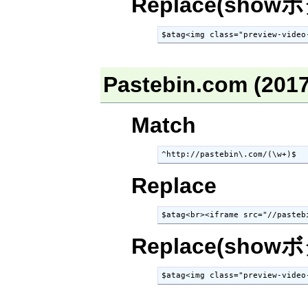
Replace(show
$atag<img class="preview-video
Pastebin.com (20
Match
^http://pastebin\.com/(\w+)$
Replace
$atag<br><iframe src="//pasteb
Replace(show
$atag<img class="preview-video