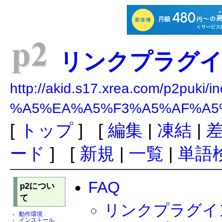
リンクプラグ
http://akid.s17.xrea.com/p2puki/i
%A5%EA%A5%F3%A5%AF%A5
[
トップ
] [
編集
|
凍結
|
ード
] [
新規
|
一覧
|
単語
FAQ
p2につい
て
リンクプラグイ
動作環境
インストール