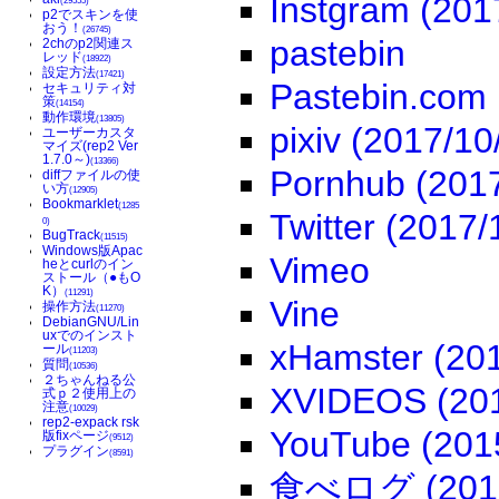
Instgram (20
(29555)
p2でスキンを使
おう！
(26745)
pastebin
2chのp2関連ス
レッド
(18922)
設定方法
(17421)
Pastebin.com
セキュリティ対
策
(14154)
動作環境
(13805)
pixiv (2017/
ユーザーカスタ
マイズ(rep2 Ver
1.7.0～)
(13366)
Pornhub (20
diffファイルの使
い方
(12905)
Bookmarklet
(1285
Twitter (201
0)
BugTrack
(11515)
Windows版Apac
Vimeo
heとcurlのイン
ストール（●もO
K）
(11291)
Vine
操作方法
(11270)
DebianGNU/Lin
uxでのインスト
xHamster (2
ール
(11203)
質問
(10536)
２ちゃんねる公
XVIDEOS (20
式ｐ２使用上の
注意
(10029)
rep2-expack rsk
YouTube (20
版fixページ
(9512)
プラグイン
(8591)
食べログ (2017