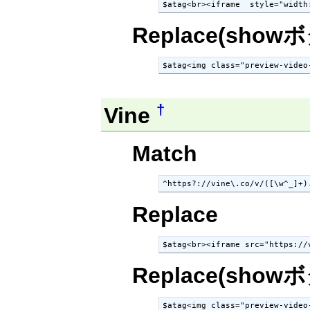
$atag<br><iframe  style="width
Replace(show
$atag<img class="preview-video
†
Vine
Match
^https?://vine\.co/v/([\w^_]+)
Replace
$atag<br><iframe src="https://
Replace(show
$atag<img class="preview-video