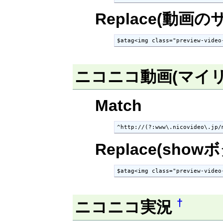
Replace(動
$atag<img class="preview-video
ニコニコ動画(マイ
Match
^http://(?:www\.nicovideo\.jp/
Replace(show
$atag<img class="preview-video
†
ニコニコ実況