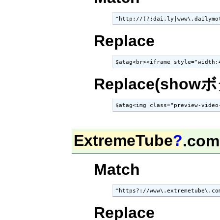
^http://(?:dai.ly|www\.dailymo
Replace
$atag<br><iframe style="width:
Replace(show
$atag<img class="preview-video
ExtremeTube
?
.com
Match
^https?://www\.extremetube\.co
Replace