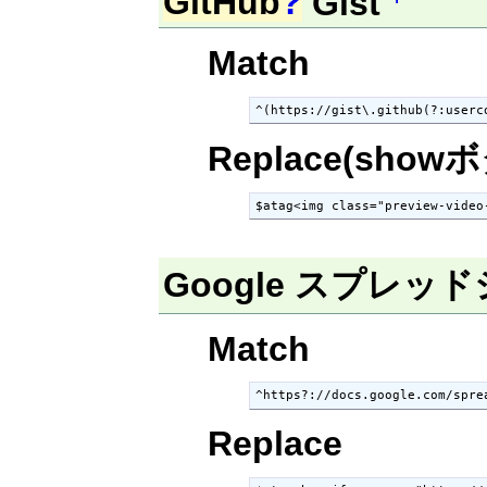
GitHub
?
Gist
Match
^(https://gist\.github(?:userc
Replace(show
$atag<img class="preview-video
Google スプレッドシ
Match
^https?://docs.google.com/spre
Replace