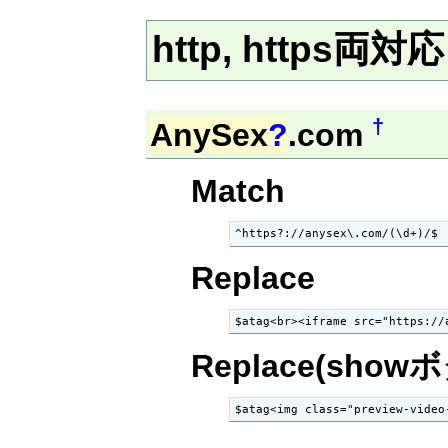
http, https両対
†
AnySex
?
.com
Match
^https?://anysex\.com/(\d+)/$
Replace
$atag<br><iframe src="https://
Replace(show
$atag<img class="preview-video