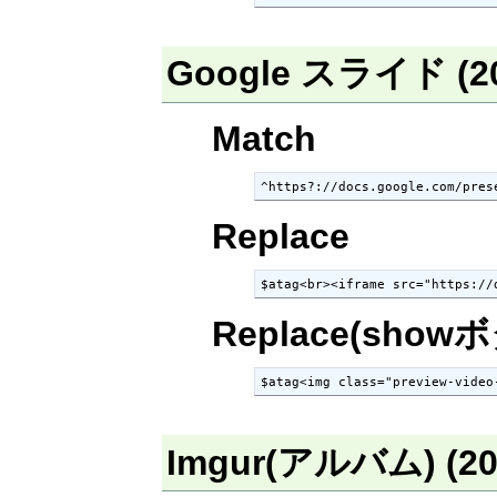
Google スライド (2
Match
^https?://docs.google.com/pres
Replace
$atag<br><iframe src="https://
Replace(show
$atag<img class="preview-video
Imgur(アルバム) (20