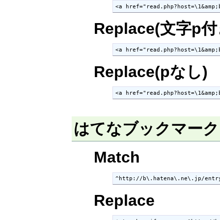
<a href="read.php?host=\1&amp;
Replace(文字p付
<a href="read.php?host=\1&amp;
Replace(pなし)
<a href="read.php?host=\1&amp;
はてなブックマーク (2
Match
^http://b\.hatena\.ne\.jp/entr
Replace