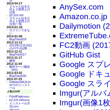
法
2014-04-17
AnySex.com
２ちゃんねる公
式ｐ２使用上の
注意
Amazon.co.jp
p2.2ch.net
２ちゃんねる公
式ｐ２使用上の
Dailymotion 
注意/一覧
2014-01-18
ログインできな
ExtremeTube
い
2014-01-06
BugTrack/29
2013-12-12
FC2動画 (201
2013年12月10日
のﾒﾝﾃﾅﾝｽ以降…
2013-12-11
GitHub Gist
BugTrack/17
2013-11-17
練習
Google スプ
2012-11-04
動作サーバ報告
（NG）
Google ドキュ
2012-03-02
BugTrack/30
2011-07-25
Google スライ
DebianGNU/Lin
uxでのインスト
ール
Imgur(アルバム
人気の20件
FrontPage
(99267)
Imgur(画像1枚)
p2.2ch.net
(89269)
インストール方
法
(31857)
aki