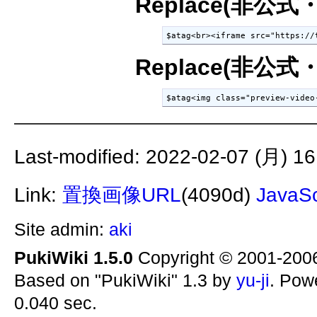
Replace(非公式
$atag<br><iframe src="https://
Replace(非公式
$atag<img class="preview-video
Last-modified: 2022-02-07 (月) 16
Link:
置換画像URL
(4090d)
JavaSc
Site admin:
aki
PukiWiki 1.5.0
Copyright © 2001-20
Based on "PukiWiki" 1.3 by
yu-ji
. Pow
0.040 sec.