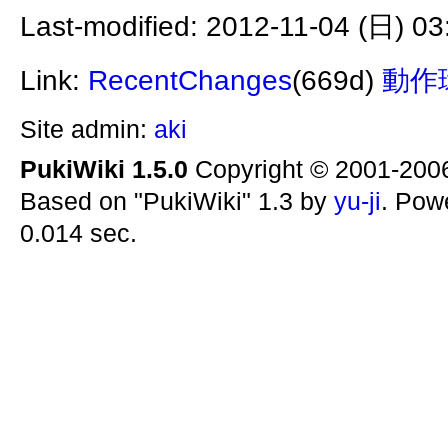
Last-modified: 2012-11-04 (日) 03
Link:
RecentChanges
(669d)
動作
Site admin:
aki
PukiWiki 1.5.0
Copyright © 2001-20
Based on "PukiWiki" 1.3 by
yu-ji
. Pow
0.014 sec.