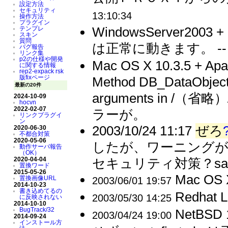
設定方法
セキュリティ
13:10:34
操作方法
プラグイン
WindowsServer2003 
テンプレ
スキン
質問
は正常に動きます。 -
バグ報告
リンク集
p2の仕様や開発
Mac OS X 10.3.5 + Apac
に関する情報
rep2-expack rsk
版fixページ
Method DB_DataObject_O
最新の20件
arguments in /（省略）/p
2024-10-09
hocvn
2022-02-07
ラーが。
リンクプラグイ
ン
2003/10/24 11:17
ぜろ
2020-06-30
不都合対策
2020-05-06
したが、ワーニングが
動作サーバ報告
（OK）
2020-04-04
セキュリティ対策？sa
置換ワード
2015-05-26
Mac OS X
置換画像URL
2003/06/01 19:57
2014-10-23
書き込めてるの
Redhat Li
2003/05/30 14:25
に反映されない
2014-10-10
BugTrack/32
NetBSD 1
2003/04/24 19:00
2014-09-24
インストール方