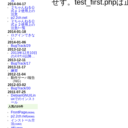
せず。test_first.
法
2014-04-17
２ちゃんねる公
式ｐ２使用上の
注意
p2.2ch.net
２ちゃんねる公
式ｐ２使用上の
注意/一覧
2014-01-18
ログインできな
い
2014-01-06
BugTrack/29
2013-12-12
2013年12月10日
のﾒﾝﾃﾅﾝｽ以降…
2013-12-11
BugTrack/17
2013-11-17
練習
2012-11-04
動作サーバ報告
（NG）
2012-03-02
BugTrack/30
2011-07-25
DebianGNU/Lin
uxでのインスト
ール
人気の20件
FrontPage
(99394)
p2.2ch.net
(89360)
インストール方
法
(31862)
aki