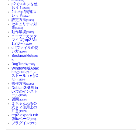
(29566)
p2でスキンを使
おう！
(26746)
2chのp2関連ス
レッド
(18927)
設定方法
(17422)
セキュリティ対
策
(14156)
動作環境
(13806)
ユーザーカスタ
マイズ(rep2 Ver
1.7.0～)
(13369)
diffファイルの使
い方
(12907)
Bookmarklet
(1285
2)
BugTrack
(11554)
Windows版Apac
heとcurlのイン
ストール（●もO
K）
(11294)
操作方法
(11272)
DebianGNU/Lin
uxでのインスト
ール
(11204)
質問
(10537)
２ちゃんねる公
式ｐ２使用上の
注意
(10029)
rep2-expack rsk
版fixページ
(9513)
プラグイン
(8591)