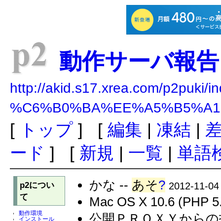
動作サーバ報告
http://akid.s17.xrea.com/p2puki/i
%C6%B0%BA%EE%A5%B5%A1
[
トップ
] [
編集
|
凍結
|
ード
] [
新規
|
一覧
|
単語
かな --
あそ
?
p2につい
2012-11-04
て
Mac OS X 10.6 (PHP 5.
動作環境
公開ＰＲＯＸＹからの
インストール