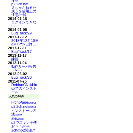
注意
p2.2ch.net
２ちゃんねる公
式ｐ２使用上の
注意/一覧
2014-01-18
ログインできな
い
2014-01-06
BugTrack/29
2013-12-12
2013年12月10日
のﾒﾝﾃﾅﾝｽ以降…
2013-12-11
BugTrack/17
2013-11-17
練習
2012-11-04
動作サーバ報告
（NG）
2012-03-02
BugTrack/30
2011-07-25
DebianGNU/Lin
uxでのインスト
ール
人気の20件
FrontPage
(99278)
p2.2ch.net
(89273)
インストール方
法
(31859)
aki
(29556)
p2でスキンを使
おう！
(26745)
2chのp2関連ス