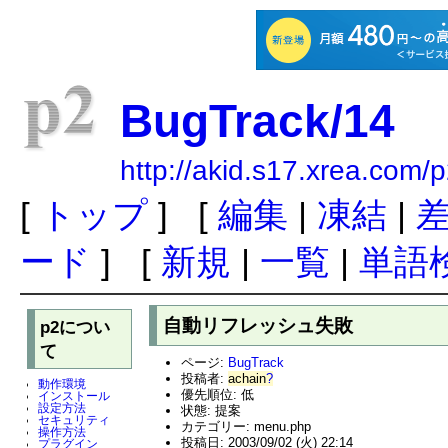
BugTrack/14
http://akid.s17.xrea.com
[
トップ
] [
編集
|
凍結
|
ード
] [
新規
|
一覧
|
単語
自動リフレッシュ失敗
p2につい
て
ページ:
BugTrack
投稿者:
achain
?
動作環境
優先順位: 低
インストール
設定方法
状態: 提案
セキュリティ
カテゴリー: menu.php
操作方法
投稿日: 2003/09/02 (火) 22:14
プラグイン