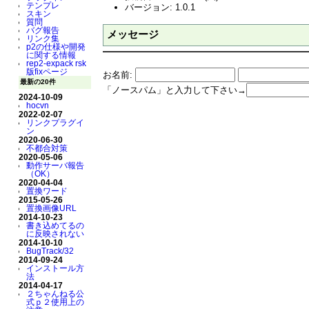
テンプレ
バージョン: 1.0.1
スキン
質問
バグ報告
メッセージ
リンク集
p2の仕様や開発
に関する情報
rep2-expack rsk
版fixページ
お名前:
最新の20件
「ノースパム」と入力して下さい→
2024-10-09
hocvn
2022-02-07
リンクプラグイ
ン
2020-06-30
不都合対策
2020-05-06
動作サーバ報告
（OK）
2020-04-04
置換ワード
2015-05-26
置換画像URL
2014-10-23
書き込めてるの
に反映されない
2014-10-10
BugTrack/32
2014-09-24
インストール方
法
2014-04-17
２ちゃんねる公
式ｐ２使用上の