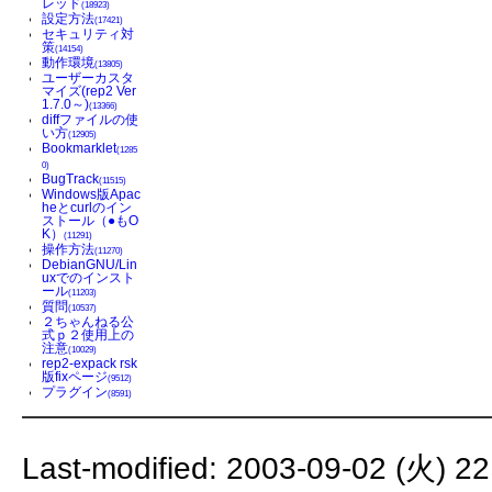
レッド
(18923)
設定方法
(17421)
セキュリティ対
策
(14154)
動作環境
(13805)
ユーザーカスタ
マイズ(rep2 Ver
1.7.0～)
(13366)
diffファイルの使
い方
(12905)
Bookmarklet
(1285
0)
BugTrack
(11515)
Windows版Apac
heとcurlのイン
ストール（●もO
K）
(11291)
操作方法
(11270)
DebianGNU/Lin
uxでのインスト
ール
(11203)
質問
(10537)
２ちゃんねる公
式ｐ２使用上の
注意
(10029)
rep2-expack rsk
版fixページ
(9512)
プラグイン
(8591)
Last-modified: 2003-09-02 (火) 22