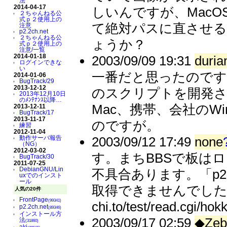
法
2014-04-17
しいんですが、MacO
２ちゃんねる公
式ｐ２使用上の
て絶対パスに直させ
注意
p2.2ch.net
２ちゃんねる公
ょうか？
式ｐ２使用上の
注意/一覧
2014-01-18
2003/09/09 19:31
duria
ログインできな
い
一番だと思ったのです
2014-01-06
BugTrack/29
2013-12-12
のスクリプトを開発
2013年12月10日
のﾒﾝﾃﾅﾝｽ以降…
Mac、携帯、会社の
2013-12-11
BugTrack/17
2013-11-17
のですが。
練習
2012-11-04
2003/09/12 17:49
none
動作サーバ報告
（NG）
2012-03-02
す。まちBBSで板は
BugTrack/30
2011-07-25
DebianGNU/Lin
不具合あります。「p2 
uxでのインスト
ール
取得できませんでした。
人気の20件
FrontPage
(99341)
chi.to/test/read.cgi/ho
p2.2ch.net
(89346)
インストール方
2003/09/17 02:59
◆Zeb
法
(31860)
aki