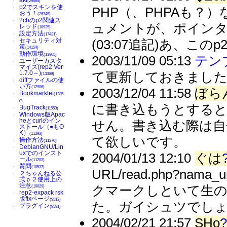
(29565)
p2でスキンを使
PHP（、PHPAも
おう！
(26745)
2chのp2関連ス
ュメントが、ポインタ
レッド
(18925)
設定方法
(17421)
セキュリティ対
(03:07追記)あ、この
策
(14154)
動作環境
(13805)
2003/11/09 05:13
テン
ユーザーカスタ
マイズ(rep2 Ver
1.7.0～)
て更新しておきまし
(13369)
diffファイルの使
い方
(12906)
2003/12/04 11:58
ぼら
Bookmarklet
(1285
0)
に書き込もうとすると
BugTrack
(11553)
Windows版Apac
heとcurlのイン
せん。書き込む際は自分
ストール（●もO
K）
(11293)
て欲しいです。
操作方法
(11270)
DebianGNU/Lin
uxでのインスト
2004/01/13 12:10
ぐは
ール
(11203)
質問
(10537)
URL/read.php?nama_ur
２ちゃんねる公
式ｐ２使用上の
注意
クマークしといて生の
(10029)
rep2-expack rsk
版fixページ
(9512)
た。ガイシュツでし
プラグイン
(8591)
2004/02/21 21:57
SHo