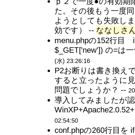
ｐ２で一度●の有効期
た。その後もう一度同
ようとしても失敗します
効です） --
ななしさ
menu.phpの152行目 if(
$_GET['new']) 
(水) 23:26:16
P2お断りは書き換え
すると立ったように
問題でしょうか？ --
20
導入してみましたが
WinXP+Apache2.0.52+P
02:54:50
conf.phpの260行目を if( 