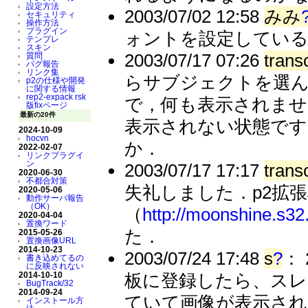
設定方法
2003/07/02 12:58
みみ
セキュリティ
操作方法
プラグイン
ォントを設定してい
テンプレ
スキン
2003/07/17 07:26
trans
質問
バグ報告
リンク集
らサブジェクトを選
p2の仕様や開発
に関する情報
rep2-expack rsk
で，何も表示されません．
版fixページ
最新の20件
表示されない状態で
2024-10-09
hocvn
か．
2022-02-07
リンクプラグイ
ン
2003/07/17 17:17
trans
2020-06-30
不都合対策
失礼しました．p2拡
2020-05-06
動作サーバ報告
（OK）
（
http://moonshine.s32
2020-04-04
置換ワード
た．
2015-05-26
置換画像URL
2014-10-23
2003/07/24 17:48
s
?
：
書き込めてるの
に反映されない
板に登録したら、スレ
2014-10-10
BugTrack/32
2014-09-24
ていて画像が表示されな
インストール方