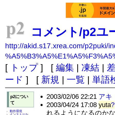
コメント/p2ユ
http://akid.s17.xrea.com/p2puki/i
%A5%B3%A5%E1%A5%F3%A5
[
トップ
] [
編集
|
凍結
|
ード
] [
新規
|
一覧
|
単語
2003/02/06 22:21
アキ
p2につい
て
2003/04/24 17:08
yuta
?
れるようになるのか
動作環境
インストール