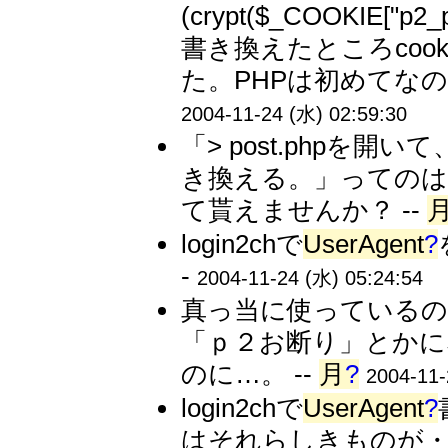
(crypt($_COOKIE["p2_pas
書き換えたところcoo
た。PHPは初めてなの
2004-11-24 (水) 02:59:30
「> post.phpを
き換える。」ってのは
て貰えませんか？ --
login2chで
UserAgent
?
-
2004-11-24 (水) 05:24:54
真っ当に使っているの
「ｐ２お断り」とかに
のに…。 --
月
?
2004-11-
login2chで
UserAgent
?
はそれらしきものが・・