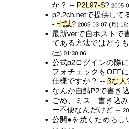
か？ --
P2L97-S
?
2005-0
p2.2ch.netで提
-
七誌
?
2005-03-07 (月) 16:
最新verで自ホストで
てある方法ではどうもう
(土) 01:30:06
公式p2ログインの際
フォチェックをOFF
仕様ですか？ --
βな人
なんか自鯖P2で書き込
ごめ、ミス 書き込み
ー不便なんだけど --
20
公開●を焼くためらし