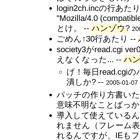
login2ch.incの行あたり
"Mozilla/4.0 (compat
とけ。 --
ハンゾウ
?
20
ごめん↑30行あたり --
society3がread.cgi 
えなくなった... --
ハ
げ！毎日read.c
潰しか? --
2005-01-07 
パッチの作り方書いたけ
意味不明なことばっかり
導入して使えているんです
れません（フレーム表示
れるんですが、IEも