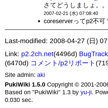
さてどうしましょ。。
2007-02-21 (水) 07:08:40
coreserverってp2不可？
Last-modified: 2008-04-27 (日) 07
Link:
p2.2ch.net
(4496d)
BugTrack
(6470d)
コメント/p2リポート
(71
Site admin:
aki
PukiWiki 1.5.0
Copyright © 2001-20
Based on "PukiWiki" 1.3 by
yu-ji
. Pow
0.030 sec.