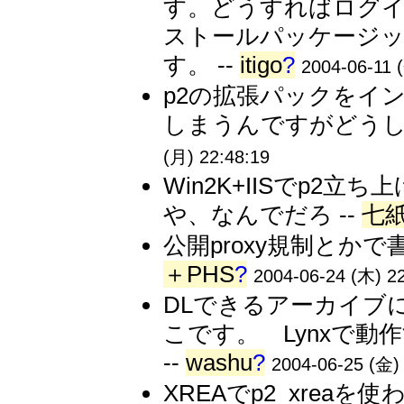
す。どうすればログインで
ストールパッケージ
す。 --
itigo
?
2004-06-11 
p2の拡張パックをイ
しまうんですがどうし
(月) 22:48:19
Win2K+IISでp
や、なんでだろ --
七
公開proxy規制とか
＋PHS
?
2004-06-24 (木) 2
DLできるアーカイブ
こです。 Lynxで動
--
washu
?
2004-06-25 (金)
XREAでp2_xre