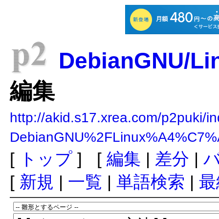
DebianGNU
編集
http://akid.s17.xrea.com/p2puki/i
DebianGNU%2FLinux%A4%C
[
トップ
] [
編集
|
差分
|
[
新規
|
一覧
|
単語検索
|
最