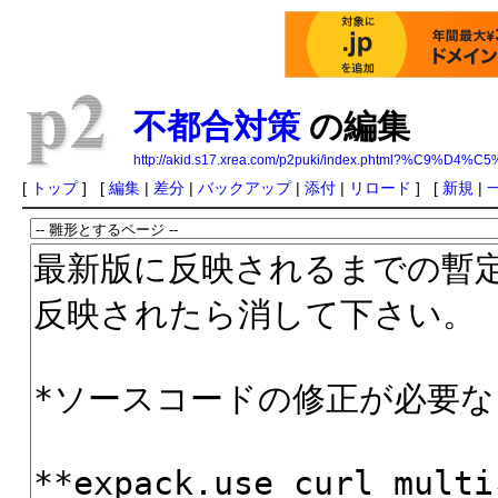
不都合対策
の編集
http://akid.s17.xrea.com/p2puki/index.phtml?%C9
[
トップ
] [
編集
|
差分
|
バックアップ
|
添付
|
リロード
] [
新規
|