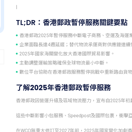
|
TL;DR：香港郵政暫停服務關鍵要點
香港郵政2025年暫停服務中斷電子商務、空運及海運
企業面臨長達4週延遲；替代物流承運商對供應鏈連續
2025年國家海關變化放大香港國際貿易影響。
主動調整運輸策略確保全球物流最小中斷。
數位平台協助在香港郵政服務暫停挑戰中重新路由貨
了解2025年香港郵政暫停服務
香港郵政因營運升級及區域物流壓力，宣布自2025年初
這些中斷影響小包服務、Speedpost及國際包裹，衝
在WCO無重大修訂至2027年前，2025年國家變化加