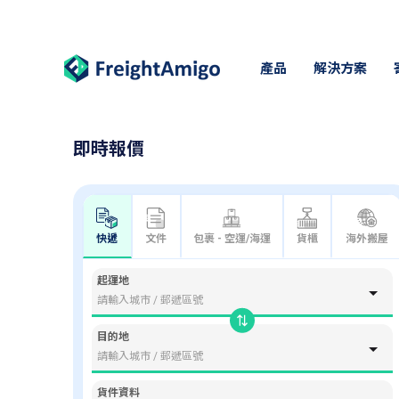
產品
解決方案
即時報價
快遞
文件
包裹 - 空運/海運
貨櫃
海外搬屋
起運地
目的地
貨件資料