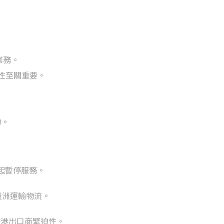
業務。
性至關重要。
物。
起暫停服務。
擊亞洲運輸物流。
劇香港出口商緊迫性。